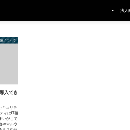
法人
対策ノウハウ
導入でき
セキュリテ
ティはIT担
まいがちで
洩やマルウ
るミスや意