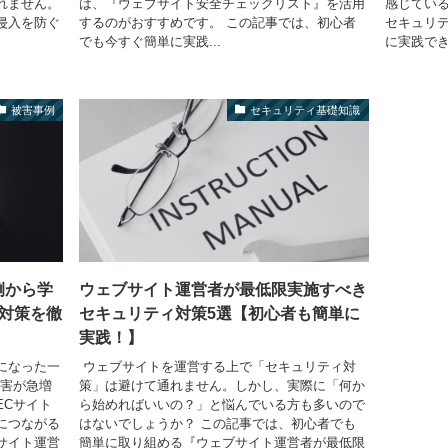
れません。
は、『ウェブサイト安全チェックリスト』を活用
感じている
侵入を防ぐ
するのがおすすめです。 この記事では、初心者
セキュリ
でも今すぐ簡単に実践...
に実践でき
被害事例
セキュリティ基礎知識
例から学
ウェブサイト運営者が最低限実施すべき
対策を徹
セキュリティ対策5選【初心者も簡単に
実践！】
になった一
​ ウェブサイトを運営する上で「セキュリティ対
被害が急増
策」は避けて通れません。しかし、実際に「何か
ECサイト
ら始めればいいの？」と悩んでいる方も多いので
につながる
はないでしょうか？ この記事では、初心者でも
サイト運営
簡単に取り組める『ウェブサイト運営者が最低限