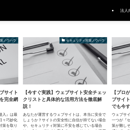
法人
対策ノウハウ
セキュリティ対策ノウハウ
ブサイト
【今すぐ実践】ウェブサイト安全チェッ
【プロ
を完全網
クリストと具体的な活用方法を徹底解
ブサイト
説！
でも今
侵入』は最
あなたが運営するウェブサイトは、本当に安全で
ウェブサ
日々巧妙化
しょうか？サイトの安全性に自信が持てない場合
一つが『
対策を取り
や、セキュリティ対策に不安を感じている場合
策が難し