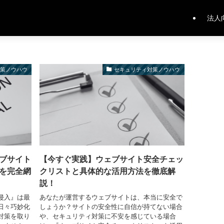
法人
対策ノウハウ
セキュリティ対策ノウハウ
ブサイト
【今すぐ実践】ウェブサイト安全チェッ
を完全網
クリストと具体的な活用方法を徹底解
説！
侵入』は最
あなたが運営するウェブサイトは、本当に安全で
日々巧妙化
しょうか？サイトの安全性に自信が持てない場合
対策を取り
や、セキュリティ対策に不安を感じている場合