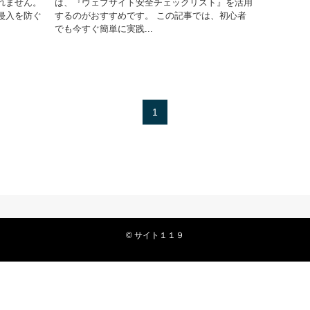
れません。
は、『ウェブサイト安全チェックリスト』を活用
侵入を防ぐ
するのがおすすめです。 この記事では、初心者
でも今すぐ簡単に実践...
1
©
サイト１１９